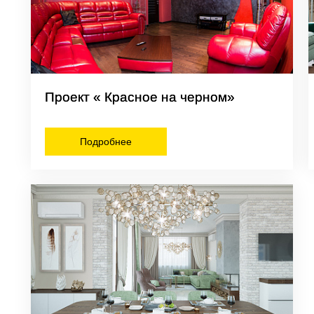
Все люстры
С
диммером
вентилятором
Проект « Красное на черном»
Подробнее
то
Стиль
Материал
Форма
Страна
иная
Современные
Стеклянные
Большие
Италия
ьня
Лофт
Деревянные
Рожковые
Чехия
кая
Классические
Металлические
Тарелки
Германия
ожая
Прованс
Текстильные
В форме
Китай
шара
я
Хай-тек
Хрустальные
Россия
ая
Арт-деко
Пластиковые
Кантри
Керамические