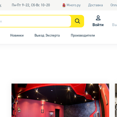
к
Пн-Пт 9–22, Сб-Вс 10–20
Много.ру
Доставка
Опл
Войти
Вы
Новинки
Выезд Эксперта
Производители
е люстры
Потолочные
Подвесные
Н
аскадные
Накладные
Недорогие
Диз