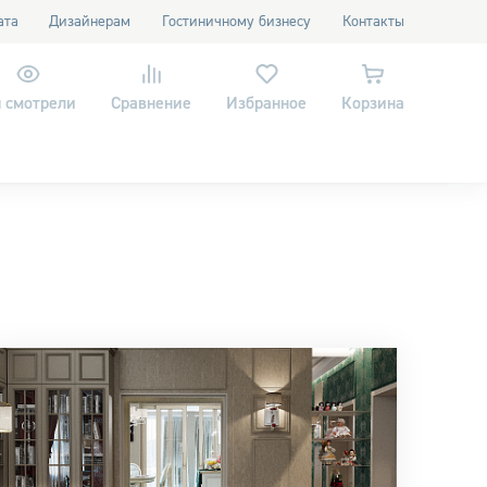
ата
Дизайнерам
Гостиничному бизнесу
Контакты
 смотрели
Сравнение
Избранное
Корзина
а штанге
Умные
Светодиодные
Для натяжных
айнерские
Большие
потолков