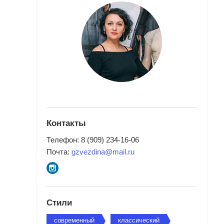
Торшеры
Настольные лампы
С 
Умный дом
Подсветка
Мес
Светодиодные ленты
Гост
Контакты
Спал
Телефон: 8 (909) 234-16-06
Свет для детской
Детс
Почта:
gzvezdina@mail.ru
Прих
Новогоднее освещение и декор
Кухн
Технический свет
Ванн
Стили
Зал
Электроустановка
современный
классический